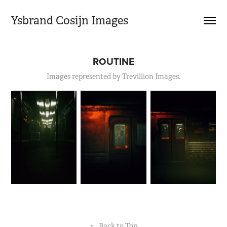
Ysbrand Cosijn Images
ROUTINE
Images represented by Trevillion Images.
↑
Back to Top